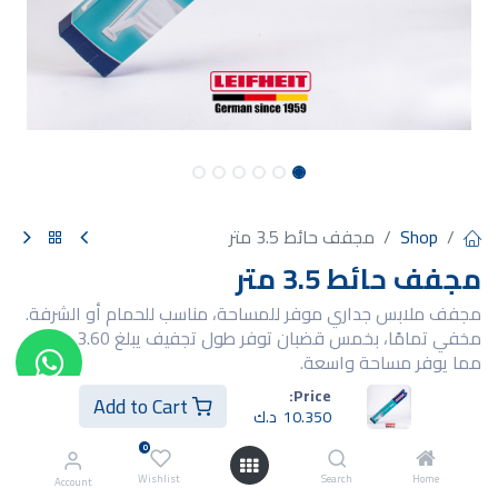
Shop
مجفف حائط 3.5 متر
مجفف حائط 3.5 متر
مجفف ملابس جداري موفر للمساحة، مناسب للحمام أو الشرفة.
مخفي تمامًا، بخمس قضبان توفر طول تجفيف يبلغ 3.60 مترًا،
مما يوفر مساحة واسعة.
يأتي أيضًا مع قضيب ألومنيوم عملي بعرض 60 سم لتعليق مناشف
Price:
Add to Cart
اليد.
10.350
د.ك
للاستخدام الداخلي والخارجي: حبل الغسيل يتسع لما يصل إلى 11
0
كجم من الغسيل.
Home
Search
Wishlist
تسحب قضبان التجفيف إلى الحامل، بينما تطوى الأذرع لتوفير
Account